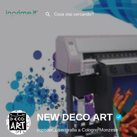
NEW DECO ART
copisteria, serigrafia a Cologno Monzese