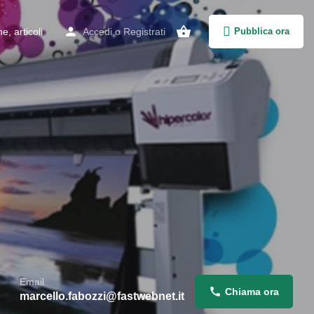
, articoli
Accedi
o
Registrati
Pubblica ora
Email
Chiama ora
marcello.fabozzi@fastwebnet.it