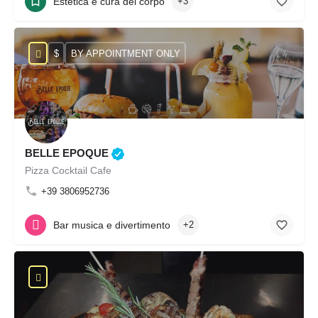
Estetica e cura del corpo
+3
$
BY APPOINTMENT ONLY
BELLE EPOQUE
Pizza Cocktail Cafe
+39 3806952736
Bar musica e divertimento
+2