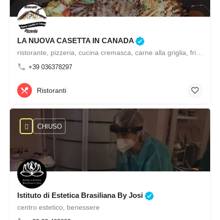
LA NUOVA CASETTA IN CANADA
ristorante, pizzeria, cucina cremasca, carne alla griglia, frittura di pesce, gnocco fritto, pizzeria con forno a legna, pranzi di lavoro, pranzi di matrimonio, cerimonie, battesimo, cresima, comunione, feste di compleanno, miglior ristorante specialità carne alla griglia del cremasco e milanese, miglior ristorante specialità pesce
+39 036378297
Ristoranti
CHIUSO
Istituto di Estetica Brasiliana By Josi
centro estetico, benessere