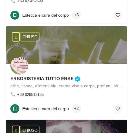
+39 02 462699
Estetica e cura del corpo
+3
CHIUSO
ERBORISTERIA TUTTO ERBE
erbe, tisane, alimenti bio, creme viso e corpo, profumi, shampoo balsamo, lozioni capelli, essenze, fanghi, sciroppi, capsule, estratti, olio di canapa, oggettistica regalo, alimenti a base di soia, balsamo per capelli, bardana confezionata, erbe aromatiche, erbe medicinali, essenze, fanghi, oligoelementi naturali, olio di semi di canapa, ononidi, ortica, ortica confezionata, orzo, rosa canina, umidificatori
+39 029513185
Estetica e cura del corpo
+2
CHIUSO