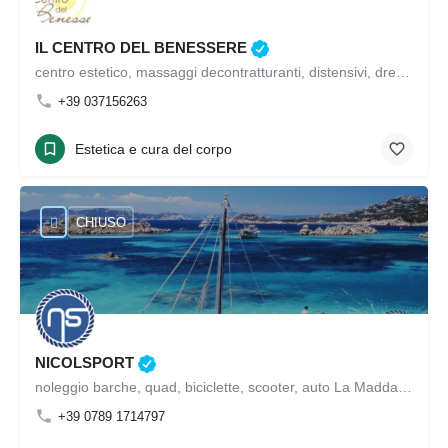
IL CENTRO DEL BENESSERE
centro estetico, massaggi decontratturanti, distensivi, drenanti e massaggi personalizzati; massaggi personalizzati per donne in gravidanza; trattamenti aromaterapici, trattamenti viso per tutte le condizioni di pelle; trattamenti viso idratante con pennelli, trattamento viso lenitivo e protettivo, massaggi personalizzati, pedicure, cerette cirepil; epilazione con rullo, epilazione, trattamento viso Longevity Antiage, trattamento viso multi vitaminico antiossidante, trattamento viso rassodante antiage, trattamento occhi, trattamento viso di “pulizia”, riflessologia plantare
+39 037156263
Estetica e cura del corpo
CHIUSO
NICOLSPORT
noleggio barche, quad, biciclette, scooter, auto La Maddalena
+39 0789 1714797