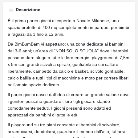
Descrizione
È il primo parco giochi al coperto a Novate Milanese, uno
spazio protetto di 400 mq completamente in parquet per bimbi
e ragazzi da 3 fino a 12 anni.
Da BimBumBam vi aspettano: una zona dedicata ai bambini
dai 3-6 anni; un'area di "NON SOLO SCUOLA" dove i bambini
possono dare sfogo a tutte le loro energie; playground di 7,5m
x 5m con grandi scivoli a spirale, gonfiabile su cui saltare
liberamente, campetto da calcio e basket, scivolo gonfiabile,
calcio balilla e tutti i tipi di macchinine e moto per correre liberi
nell'ampio spazio dedicato.
Il parco giochi nasce dall'idea di creare un grande salone dove
i genitori possano guardare i loro figli giocare stando
comodamente seduti. I giochi presenti sono adatti ed
apprezzati da bambini di tutte le età.
Il playground su tre piani consente ai bambini di scivolare,
arrampicarsi, dondolarsi, guardare il mondo dall'alto, tuffarsi