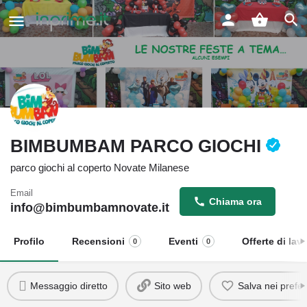
BIMBUMBAM PARCO GIOCHI
parco giochi al coperto Novate Milanese
Email
Chiama ora
info@bimbumbamnovate.it
Profilo
Recensioni
Eventi
Offerte di lav
0
0
Messaggio diretto
Sito web
Salva nei preferi