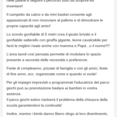
nelle palline e seguire il percorso tutto da scoprire ed
inventare!
Il campetto da calcio e da mini basket consente agli
appassionati di non rinunciare al pallone e di dimostrare le
proprie capacità agli amici!
Lo scivolo gonfiabile di 5 metri crea il giusto brivido e il
gonfiabile salterello con giraffa gigante, leone cavalcabile per
farsi le migliori risate anche con mamma e Papà...o il nonno!!!!
L'area tavoli così pensata permette di modulare lo spazio
presente a seconda delle necessità o preferenze.
Feste di compleanno, pizzate di famiglia o con gli amici, feste
di fine anno, ecc. organizzate come e quando si vuole!
Per gli impegni imprevisti o programmati l'educatrice del parco
giochi può su prenotazione badare ai bambini in vostra
assenza.
Il parco giochi estivo risolverà il problema della chiusura della
scuola garantendovi la continuità!
Inoltre, mentre i bimbi danno libero sfogo al loro divertimento,