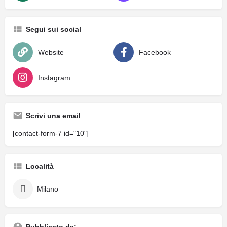
Segui sui social
Website
Facebook
Instagram
Scrivi una email
[contact-form-7 id="10"]
Località
Milano