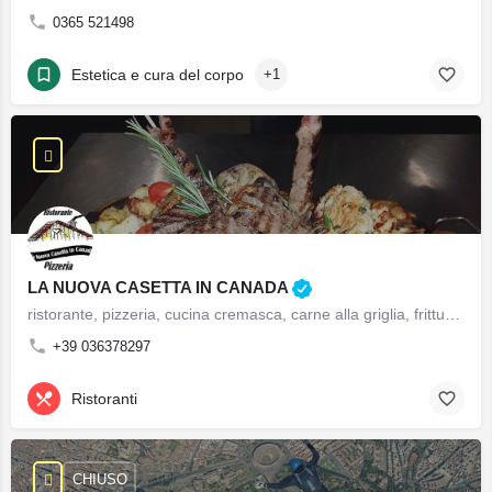
0365 521498
Estetica e cura del corpo
+1
LA NUOVA CASETTA IN CANADA
ristorante, pizzeria, cucina cremasca, carne alla griglia, frittura di pesce, gnocco fritto, pizzeria con forno a legna, pranzi di lavoro, pranzi di matrimonio, cerimonie, battesimo, cresima, comunione, feste di compleanno, miglior ristorante specialità carne alla griglia del cremasco e milanese, miglior ristorante specialità pesce
+39 036378297
Ristoranti
CHIUSO