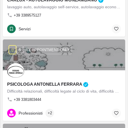
lavaggio auto, autolavaggio self-service, autolavaggio economico, autolavaggio con operatori, igienizzazione autolavaggio a Monzambano
+39 3389575127
Servizi
$
BY APPOINTMENT ONLY
PSICOLOGA ANTONELLA FERRARA
Difficoltà relazionali, difficoltà legate al ciclo di vita, difficoltà di coppia, difficoltà connesse alla genitorialità (malattie importanti dei figli, bambini con problemi comportamentali o con disabilità psicofisica, difficoltà nella gestione delle diverse problematiche collegate allo sviluppo e ai cambiamenti, difficoltà scolastiche, etc), difficoltà in età adolescenziale e problemi correlati orientamento scolastico-professionale, difficoltà emotive, problemi alimentari, valutazione e del sostegno delle capacità genitoriali soprattutto legate a situazioni famigliari complesse, quali per esempio difficoltà legate alla separazione e divorzio
+39 3381803444
Professionisti
+2