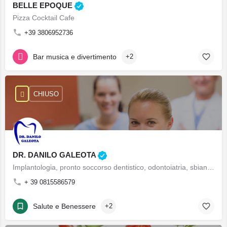
BELLE EPOQUE
Pizza Cocktail Cafe
+39 3806952736
Bar musica e divertimento
+2
CHIUSO
DR. DANILO GALEOTA
Implantologia, pronto soccorso dentistico, odontoiatria, sbiancamento denti, sbiancamento dentale, riparazioni protesi dentarie in un'ora, estetica del sorriso, pronto soccorso napoli, dentisti napoli, laser terapia Napoli, patologia orale, chirurgia orale, ortodonzia, paradontologia, riparazioni dentiere, Laboratorio Dentistico, Odontoiatri Napoli
+ 39 0815586579
Salute e Benessere
+2