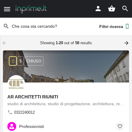
Filtri ricerca
Showing
1-20
out of
58
results
$
CHIUSO
AR ARCHITETTI RIUNITI
studio di architettura, studio di progettazione, architettura, recupero e restauro, calcoli strutturali, rilievi topografici, pratiche catastali, impiantistica, sicurezza nei cantieri edili, perizie
0322240012
Professionisti