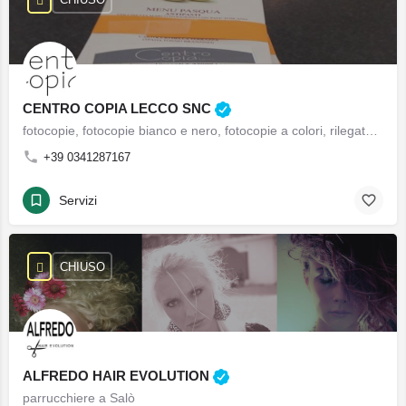
CENTRO COPIA LECCO SNC
fotocopie, fotocopie bianco e nero, fotocopie a colori, rilegature book formato a4, rilegature formato a3, stampa di banner pubblicitari, stampa manifesti, stampa locandine, stampa etichette, stampa adesivi sagomati, stampa manifesti, stampa locandine, stampa etichette, stampa adesivi sagomati, stampa vetrofanie, stampa forex pannello edile, stampa e rilegatura book personalizzato a4 e a3, timbri, pannelli rigidi personalizzati, photolibro personalizzato con copertina rigida, book personalizzato con copertina rigida, stampa uv, striscioni, banner
+39 0341287167
Servizi
CHIUSO
ALFREDO HAIR EVOLUTION
parrucchiere a Salò