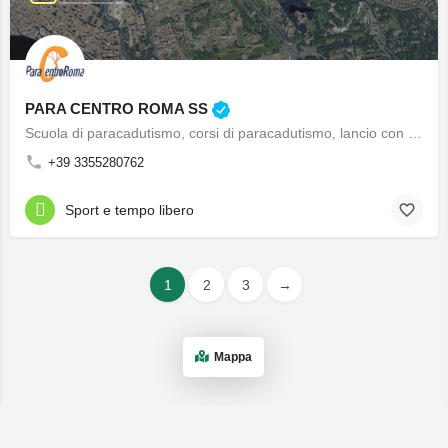
PARA CENTRO ROMA SS
Scuola di paracadutismo, corsi di paracadutismo, lancio con il paracadute, attività sportiva, skydiving Roma, Roma skydiving center
+39 3355280762
Sport e tempo libero
1
2
3
→
Mappa