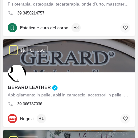
Fisioterapia, osteopatia, tecarterapia, onde d'urto, massoterapia, terapia occupazionale pediatrica, rieducazione motoria, rieducazione posturale, programmi nutrizionali
+39 3450214757
Estetica e cura del corpo
+3
$$
CHIUSO
GERARD LEATHER
Abbigliamento in pelle, abiti in camoscio, accessori in pelle, best leather fashion, best leather fashion, best leather jackets in Rome, best leather jackets in Rome, best leather shops in Rome, best leather shops in Rome, cappotti in pelle, cappotti in pelle, giacche in camoscio, giacche in camoscio, giacche in pelle, giacche in pelle, good selection of large sizes in leather, good selection of large sizes in leather, guanti in pelle, guanti in pelle, hand made leather jackets, hand made leather jackets, leather fashion in Rome, leather fashion in Rome, leather jackets in Rome, leather jackets in Rome, leather made in Italy, leather made in Italy, leather made in Italy, leather made in Italy, leather wallet in Rome, leather wallet in Rome, men and women jackets in Rome, men and women jackets in Rome, negozio in pelle a Roma, negozio in pelle, portafogli in pelle, portafogli in pelle, shop in Rome, soprabiti in pelle, soprabiti in pelle, suede and leather in Rome, suede and leather in Rome, vendita abbigliamento in pelle, vendita abbigliamento in pelle, vendita abiti in camoscio, vendita abiti in camoscio, vendita abiti lunghi e corti, vendita abiti lunghi e corti, vendita cappotti in pelle, vendita cappotti in pelle , vendita giacche in camoscio, vendita giacche in camoscio, vendita giacche in pelle, vendita giacche in pelle, vendita guanti in pelle, vendita guanti in pelle, vendita pantaloni in pelle, vendita pantaloni in pelle, vendita portafogli in pelle, vendita portafogli in pelle, vendita soprabiti in pelle, vendita soprabiti in pelle, vendita montgomery
+39 066787936
Negozi
+1