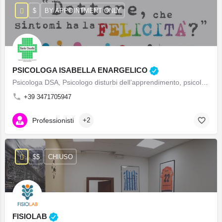
$
BY APPOINTMENT ONLY
PSICOLOGA ISABELLA ENARGELICO
Psicologa DSA, Psicologo disturbi dell’apprendimento, psicologa dislessia, rinforzo cognitivo, psicologa metodo di studio, psicologa per bambini, psicologo per bambini, psicologo infantile, psicologa infantile, psicologa, psicoterapeuta di terza generazione cognitivo-comportamentale Crema, Lodi
+39 3471705947
Professionisti
+2
$$
CHIUSO
FISIOLAB