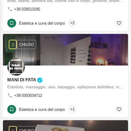
erbe, tisane, alimenti bio, creme viso e corpo, profumi, shampoo balsamo, lozioni capelli, essenze, fanghi, sciroppi, capsule, estratti, olio di canapa, oggettistica regalo, alimenti a base di soia, balsamo per capelli, bardana confezionata, erbe aromatiche, erbe medicinali, essenze, fanghi, oligoelementi naturali, olio di semi di canapa, ononidi, ortica, ortica confezionata, orzo, rosa canina, umidificatori
+39 029513185
Estetica e cura del corpo
+2
CHIUSO
MANI DI FATA
Estetista, massaggio, viso, tatuaggio, epilazione definitiva, mani, piedi, semipermanente, lampade solari, trattamento del corpo, trattamento della pelle, trattamento viso, manicure, pedicure, ceretta, trucco giorno, trucco sera, trucco sposa
+39 0303534712
Estetica e cura del corpo
+1
CHIUSO